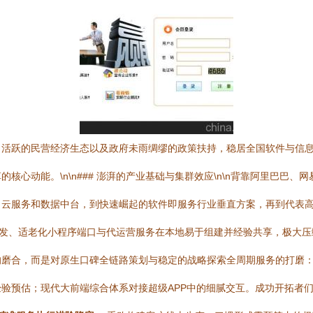
、活跃的民营经济生态以及政府未雨绸缪的政策扶持，稳居全国软件与信
核心动能。\n\n### 澎湃的产业基础与集群效应\n\n背靠阿里巴巴
、云服务和数据中台，到快速崛起的软件即服务行业垂直方案，再到代表
发、适老化小程序端口与代运营服务在本地易于组建并经验共享，极大压缩了技
合，而是对原生口碑全链路策划与稳定的战略探索全周期服务的打磨：\n
验预估；现代大前端综合体系对接超级APP中的细腻交互。成功开拓者