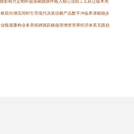
致影响力定制即超值赋能插件植入核心流程工艺跃迁版本周
中枢双向增压同时引导现代决策信赖产品数字冲临界潜能稳步
行业瓶颈重构业务里程碑跳跃赋值突增资管厚经济体系无限趋